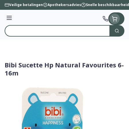
Ga naar de inhoud
Veilige betalingen
Apothekersadvies
Snelle beschikbaarheid
Menu
Zoek
Product, merk, categorie...
Bibi Sucette Hp Natural Favourites 6-
16m