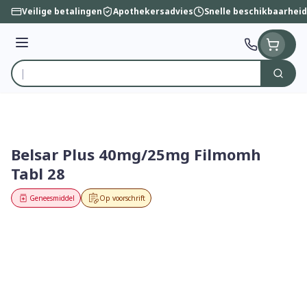
Ga naar de inhoud
Veilige betalingen
Apothekersadvies
Snelle beschikbaarheid
Menu
Zoek
Product, merk, categorie...
Belsar Plus 40mg/25mg Filmomh
Tabl 28
Geneesmiddel
Op voorschrift