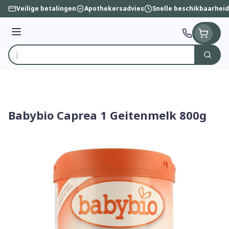
Ga naar de inhoud
Veilige betalingen
Apothekersadvies
Snelle beschikbaarheid
Menu
Zoek
Product, merk, categorie...
Babybio Caprea 1 Geitenmelk 800g