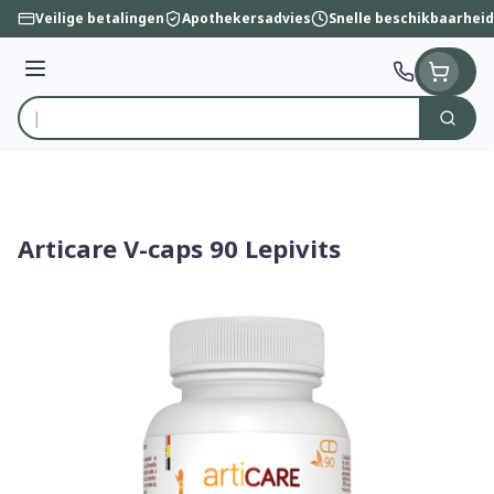
Ga naar de inhoud
Veilige betalingen
Apothekersadvies
Snelle beschikbaarheid
Menu
Zoek
Product, merk, categorie...
Articare V-caps 90 Lepivits