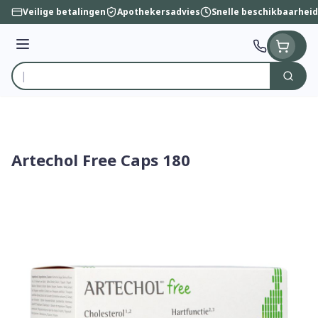
Ga naar de inhoud
Veilige betalingen
Apothekersadvies
Snelle beschikbaarheid
Menu
Zoek
Product, merk, categorie...
Artechol Free Caps 180