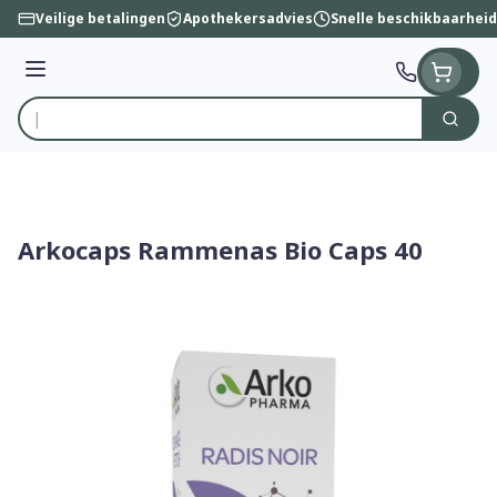
Ga naar de inhoud
Veilige betalingen
Apothekersadvies
Snelle beschikbaarheid
Menu
Zoek
Product, merk, categorie...
Arkocaps Rammenas Bio Caps 40