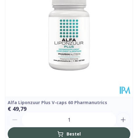
Dieetbeperkingen
Bio
Kamertemperatuur (15°C
Behoud
- 25°C)
Alfa Liponzuur Plus V-caps 60 Pharmanutrics
€ 49,79
Aantal
Bestel