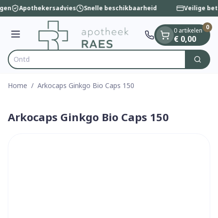
Dia 1 van 1
Ga naar de inhoud
ngen
Apothekersadvies
Snelle beschikbaarheid
Veilige bet
0
0 artikelen
Menu
€ 0,00
Zoek
Product, merk, categorie...
Home
/
Arkocaps Ginkgo Bio Caps 150
Arkocaps Ginkgo Bio Caps 150