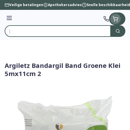
Ga naar de inhoud
Veilige betalingen
Apothekersadvies
Snelle beschikbaarheid
Menu
Zoek
Product, merk, categorie...
Argiletz Bandargil Band Groene Klei
5mx11cm 2