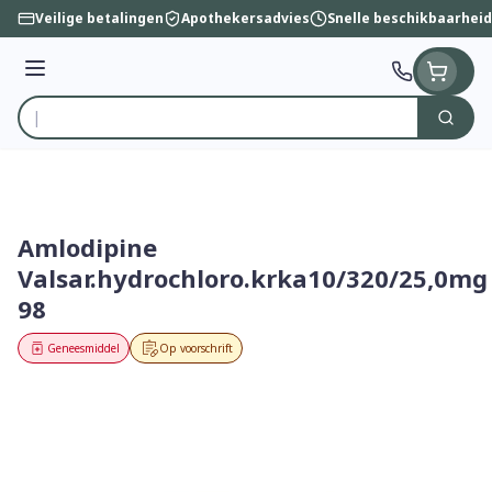
Ga naar de inhoud
Veilige betalingen
Apothekersadvies
Snelle beschikbaarheid
Menu
Zoek
Product, merk, categorie...
Amlodipine
Valsar.hydrochloro.krka10/320/25,0mg
98
Geneesmiddel
Op voorschrift