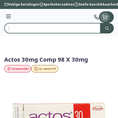
Ga naar de inhoud
Veilige betalingen
Apothekersadvies
Snelle beschikbaarheid
Menu
Zoek
Product, merk, categorie...
Actos 30mg Comp 98 X 30mg
Geneesmiddel
Op voorschrift